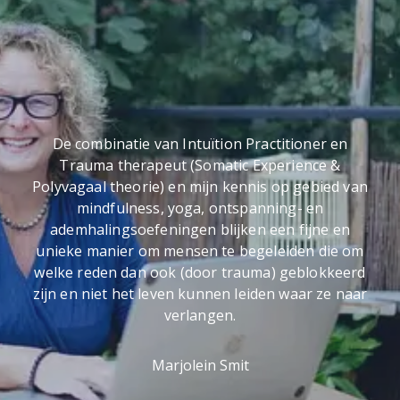
De combinatie van Intuïtion Practitioner en
Trauma therapeut (Somatic Experience &
Polyvagaal theorie) en mijn kennis op gebied van
mindfulness, yoga, ontspanning- en
ademhalingsoefeningen blijken een fijne en
unieke manier om mensen te begeleiden die om
welke reden dan ook (door trauma) geblokkeerd
zijn en niet het leven kunnen leiden waar ze naar
verlangen.
Marjolein Smit